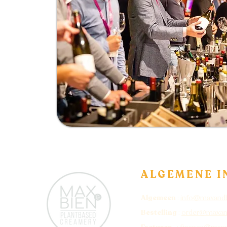
ALGEMENE I
Algemeen
:
info@maxand
Bestelling
:
order@maxan