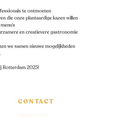
fessionals te ontmoeten
en die onze plantaardige kazen willen
n menu’s
rzamere en creatievere gastronomie
aten we samen nieuwe mogelijkheden
.
rij Rotterdam 2025!
CONTACT
Max&Bien B.V.
+31 6 54 92 31 61