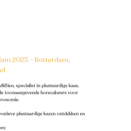
VACATURES
CONTACT
dam 2025 – Rotterdam,
nd
Bien, specialist in plantaardige kaas,
, de toonaangevende horecabeurs voor
stronomie.
vatieve plantaardige kazen ontdekken en
om: