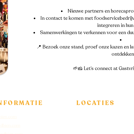
Nieuwe partners en horecapro
In contact te komen met foodservicebedrijv
integreren in hu
Samenwerkingen te verkennen voor een duu
📍 Bezoek onze stand, proef onze kazen en l
ontdekken
🌱🧀 Let’s connect at Gastv
NFORMATIE
LOCATIES
bien.com
Bezoekersadres
:
dbien.com
Archangelkade 17B