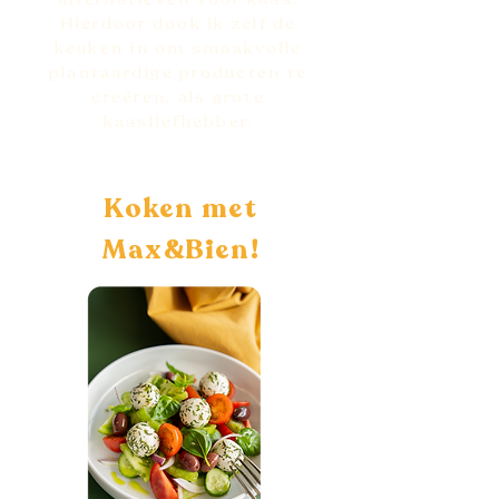
Hierdoor dook ik zelf de
keuken in om smaakvolle
plantaardige producten te
creëren, als grote
kaasliefhebber.
Koken met
Max&Bien!