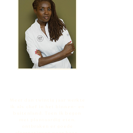
Door Chefs
Voor Chefs
Meer dan twintig jaar werkte
ik als chef in het binnen- en
buitenland. Toen ik begon
met plantaardig eten,
ontbraken er goede
alternatieven voor kaas.