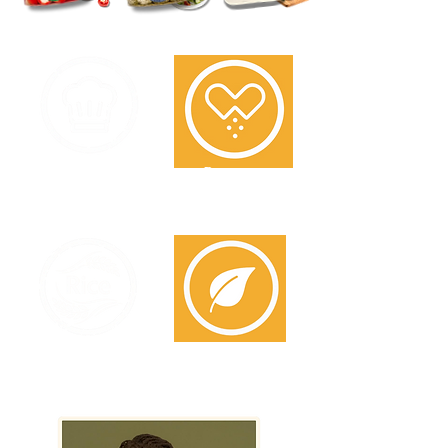
Bron van
Door Chefs
vitamine B12
Voor Chefs
Op basis van
Plant based
rijst