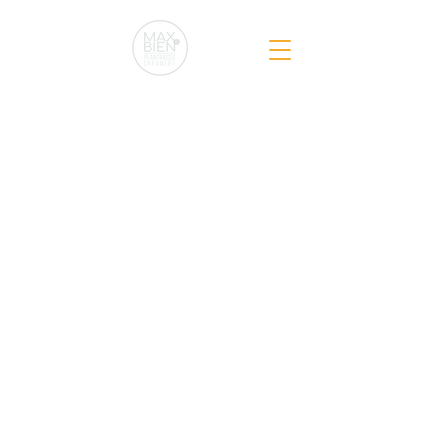
Get in touch
Wordt jouw vraag niet
beantwoord in onze FAQ?
Wil je meer weten over het team
achter MaxandBien of gewoon
gezellig een stukje kaas met ons
delen?
Contact
Max&BienB.V.
info@maxandbien.com
+31 6 54 92 31 61