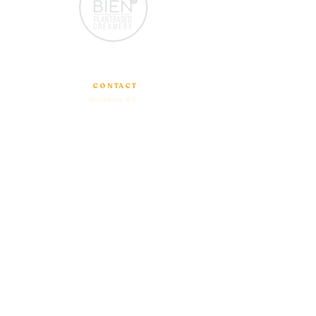
Door Chefs
Voor Chefs
CONTACT
Max&Bien B.V.
+31 6 54 92 31 61
info@maxandbien.com
LOCATIES
Bezoekersadres
:
Archangelkade 17B
1013BE, Amsterdam
Leveranciersadres
:
Nieuwe Hemweg 14A
1013BG, Amsterdam
ALGEMENE INFORMATIE
Algemeen
:
info@maxandbien.com
Bestelling
:
order@maxandbien.com