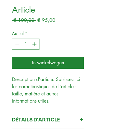
Article
Normale
Verkoopprijs
 € 100,00 
€ 95,00
prijs
Aantal
*
In winkelwagen
Description d'article. Saisissez ici 
les caractéristiques de l'article : 
taille, matière et autres 
informations utiles.
DÉTAILS D'ARTICLE
Détails d'article. Saisissez ici les